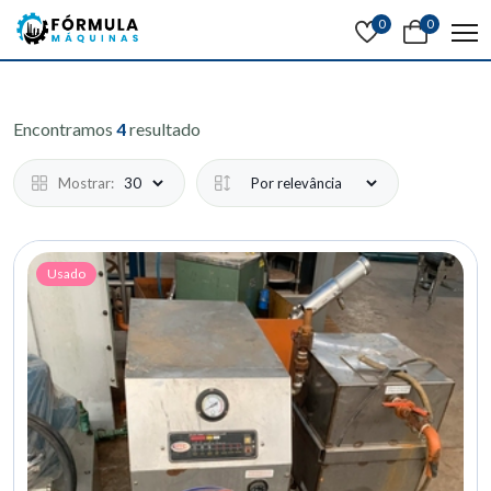
0
0
Encontramos
4
resultado
Mostrar:
Usado