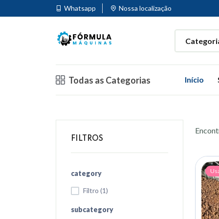
Whatsapp
Nossa localização
Todas as Categorias
Início
Encon
FILTROS
Us
category
Filtro (1)
subcategory